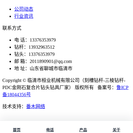
公司动态
行业资讯
联系方式
电 话：13376353979
钻杆：13932963512
钻头：13376353979
邮 箱：2011890901@qq.com
地 址：山东省聊城市临清市
Copyright © 临清市桓业机械有限公司（刻槽钻杆-三棱钻杆-
PDC金刚石复合片钻头钻具厂家） 版权所有 备案号：
鲁ICP
备18044356号
技术支持：
番木网络
首页
电话
产品
关于