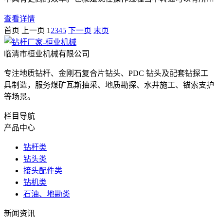
升，那么就能够
查看详情
首页
上一页
1
2
3
4
5
下一页
末页
临清市桓业机械有限公司
专注地质钻杆、金刚石复合片钻头、PDC 钻头及配套钻探工
具制造，服务煤矿瓦斯抽采、地质勘探、水井施工、锚索支护
等场景。
栏目导航
产品中心
钻杆类
钻头类
接头配件类
钻机类
石油、地勘类
新闻资讯