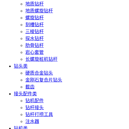
地质钻杆
地质螺旋钻杆
螺旋钻杆
刻槽钻杆
三棱钻杆
探水钻杆
肋骨钻杆
岩心套管
长螺旋桩机钻杆
钻头类
硬质合金钻头
金刚石复合片钻头
截齿
接头配件类
钻机配件
钻杆接头
钻杆打捞工具
注水器
钻机类