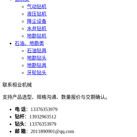
气动钻机
液压钻机
降尘设备
水井钻机
地勘钻机
石油、地勘类
石油钻具
地勘钻头
地勘钻具
牙轮钻头
联系桓业机械
支持产品选型、规格沟通、数量报价与交期确认。
电 话
：13376353979
钻杆
：13932963512
钻头
：13376353979
邮 箱
：2011890901@qq.com