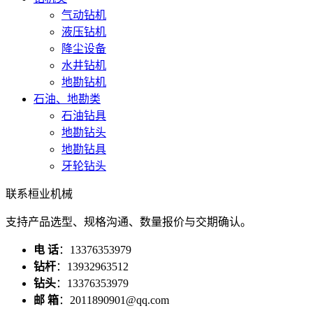
气动钻机
液压钻机
降尘设备
水井钻机
地勘钻机
石油、地勘类
石油钻具
地勘钻头
地勘钻具
牙轮钻头
联系桓业机械
支持产品选型、规格沟通、数量报价与交期确认。
电 话
：13376353979
钻杆
：13932963512
钻头
：13376353979
邮 箱
：2011890901@qq.com