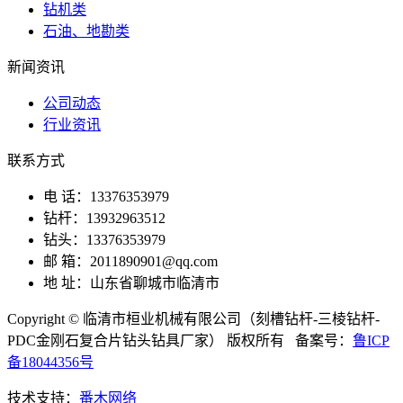
钻机类
石油、地勘类
新闻资讯
公司动态
行业资讯
联系方式
电 话：13376353979
钻杆：13932963512
钻头：13376353979
邮 箱：2011890901@qq.com
地 址：山东省聊城市临清市
Copyright © 临清市桓业机械有限公司（刻槽钻杆-三棱钻杆-
PDC金刚石复合片钻头钻具厂家） 版权所有 备案号：
鲁ICP
备18044356号
技术支持：
番木网络