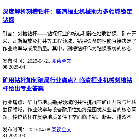
深度解析刻槽钻杆：临清桓业机械助力多领域稳定
钻探
引言：刻槽钻杆——钻探行业的核心利器在地质勘探、矿产开
采、瓦斯探放及打井等工程领域，钻探设备的性能直接决定了
作业效率与成果质量。其中，刻槽钻杆作为钻探系统的核心
发布时间：2025-04-21
阅读全文
08
2025-04
矿用钻杆如何破局行业痛点？临清桓业机械刻槽钻
杆给出专业答案
行业痛点：矿山与地质勘探领域的共性挑战在矿山开采与地质
勘探领域，作业效率与设备耐用性始终是困扰从业者的核心问
题。传统钻杆在复杂地质条件下常面临卡钻、断裂、排渣不
发布时间：2025-04-08
阅读全文
31
2025-03