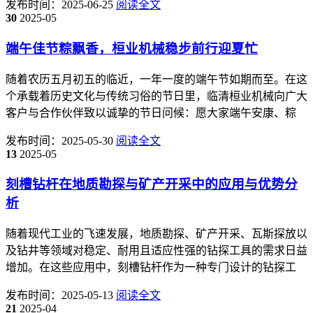
发布时间：2025-06-25
阅读全文
30
2025-05
端午佳节粽飘香，桓业机械稳步前行迎夏忙
随着农历五月初五的临近，一年一度的端午节如期而至。在这
个承载着历史文化与传统习俗的节日里，临清桓业机械向广大
客户与合作伙伴致以诚挚的节日问候：愿大家端午安康、粽
发布时间：2025-05-30
阅读全文
13
2025-05
刻槽钻杆在地质勘探与矿产开采中的应用与优势分
析
随着现代工业的飞速发展，地质勘探、矿产开采、瓦斯探放以
及钻井等领域对稳定、耐用且适应性强的钻探工具的需求日益
增加。在这些应用中，刻槽钻杆作为一种专门设计的钻探工
发布时间：2025-05-13
阅读全文
21
2025-04