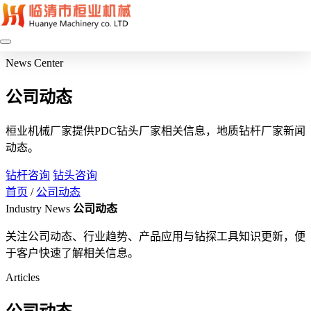
News Center
公司动态
桓业机械厂家提供PDC钻头厂家相关信息，地质钻杆厂家新闻
动态。
钻杆咨询
钻头咨询
首页
/
公司动态
Industry News
公司动态
关注公司动态、行业趋势、产品应用与钻探工具知识更新，便
于客户快速了解相关信息。
Articles