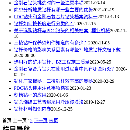
金刚石钻头挑选时的一些注意事项
2021-03-14
简单分析地质钻杆有哪一些主要的优势
2021-01-19
PDC钻头和金刚石复合片钻头档案资料一
2021-01-13
钻杆如何按长度进行分类的？
2020-12-15
关于选购钻杆与PDC钻头的相关档案 | 桓业机械
2020-11-
18
三棱钻杆保养须知你知道的有多少？
2020-11-05
钻杆价格的影响关系因素有哪些？地质钻杆文档下载
2020-08-06
选用好的矿用钻杆，BZ工程施工质量
2020-05-25
金刚石复合片钻头在使用过程当中具有哪些好处？
2020-
05-19
钻杆厂家揭秘，三棱钻杆效率高的奥秘
2020-02-29
PDC钻头使用注意事项档案
2020-01-23
刻槽钻杆的应用
2020-01-06
钻头烧结工艺普遍采用冷压浸渍法
2019-12-27
钻杆材料知识内参
2019-12-25
首页
上一页
1
2
下一页
末页
栏目导航