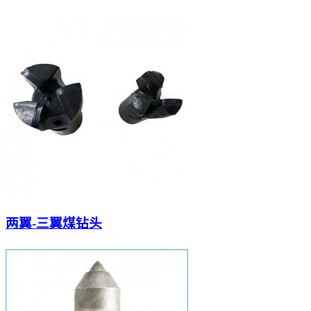
两翼-三翼煤钻头