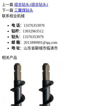
上一篇
组合钻头1组合钻头1
下一篇
三翼煤钻头
联系桓业机械
电 话
：13376353979
钻杆
：13932963512
钻头
：13376353979
邮 箱
：2011890901@qq.com
地 址
：山东省聊城市临清市
相关产品