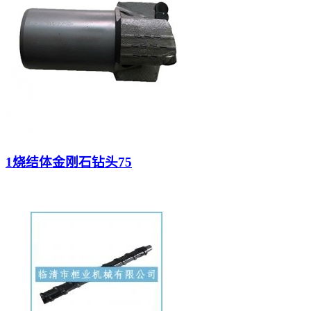
1烧结体金刚石钻头75