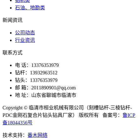
钻机类
石油、地勘类
新闻资讯
公司动态
行业资讯
联系方式
电 话：13376353979
钻杆：13932963512
钻头：13376353979
邮 箱：2011890901@qq.com
地 址：山东省聊城市临清市
Copyright © 临清市桓业机械有限公司（刻槽钻杆-三棱钻杆-
PDC金刚石复合片钻头钻具厂家） 版权所有 备案号：
鲁ICP
备18044356号
技术支持：
番木网络