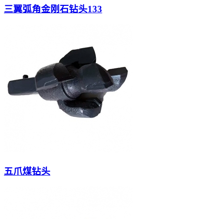
三翼弧角金刚石钻头133
五爪煤钻头