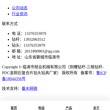
公司动态
行业资讯
联系方式
电 话：13376353979
钻杆：13932963512
钻头：13376353979
邮 箱：2011890901@qq.com
地 址：山东省聊城市临清市
Copyright © 临清市桓业机械有限公司（刻槽钻杆-三棱钻杆-
PDC金刚石复合片钻头钻具厂家） 版权所有 备案号：
鲁ICP
备18044356号
技术支持：
番木网络
首页
电话
产品
关于