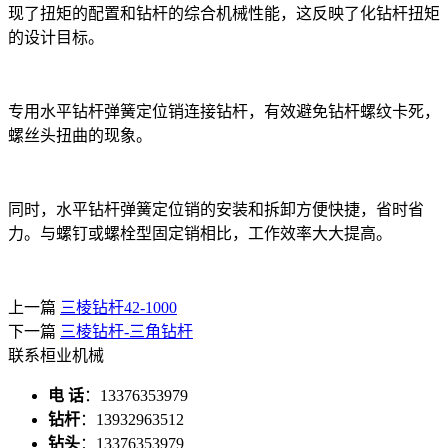
现了扭矩的配置和钻杆的综合机械性能，这反映了化钻杆扭矩
的设计目标。
专用水平钻杆弹簧定位销连接钻杆，有效避免钻杆螺纹卡死，
螺丝头扭曲的现象。
同时，水平钻杆弹簧定位销的安装和拆卸方便快捷，省时省
力。与螺钉或螺栓型固定销相比，工作效率大大提高。
上一篇
三棱钻杆42-1000
下一篇
三棱钻杆-三角钻杆
联系桓业机械
电 话
：13376353979
钻杆
：13932963512
钻头
：13376353979