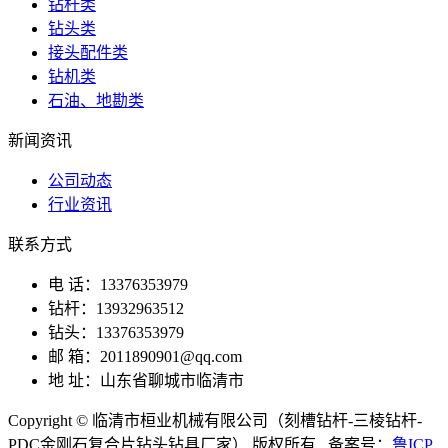
钻杆类
钻头类
接头配件类
钻机类
石油、地勘类
新闻资讯
公司动态
行业资讯
联系方式
电 话：13376353979
钻杆：13932963512
钻头：13376353979
邮 箱：2011890901@qq.com
地 址：山东省聊城市临清市
Copyright © 临清市桓业机械有限公司（刻槽钻杆-三棱钻杆-
PDC金刚石复合片钻头钻具厂家） 版权所有 备案号：
鲁ICP