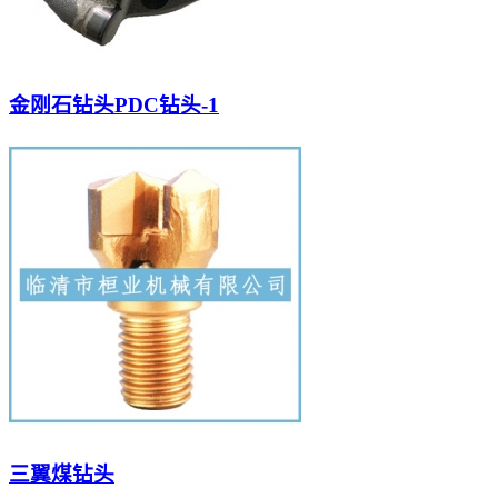
金刚石钻头PDC钻头-1
三翼煤钻头