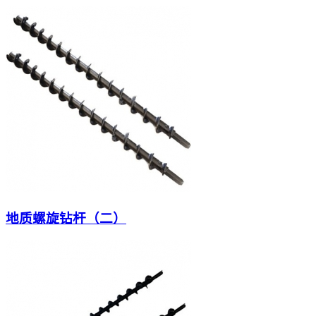
地质螺旋钻杆（二）