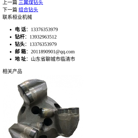
上一篇
三翼煤钻头
下一篇
组合钻头
联系桓业机械
电 话
：13376353979
钻杆
：13932963512
钻头
：13376353979
邮 箱
：2011890901@qq.com
地 址
：山东省聊城市临清市
相关产品