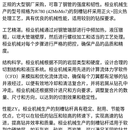
正规的大型钢厂采购，可靠了钢管的强度和韧性。桓业机械生
产的型号规格为R780 (42MnMo7)的刻槽钻杆采用正火+回火热
处理工艺，具有优良的机械性能，适用较别的钻探要求。
工艺精湛。桓业机械通过对钢管端部进行中频加热，液压镦
粗，以增大管端壁厚，然后进行螺纹加工和适当的工艺处理。
桓业机械对每个步骤进行严格的把控，确保产品的品质和精
度。
结构科学。桓业机械根据不同的岩层类型和硬度，设计合理的
切割结构和液压系统。桓业机械采用先进的计算流体力学软件
（CFD）来模拟和优化流体流动，确保每个刀翼都有足够的钻
井液经过，以便有效地冷却和清洁复合片，并将岩屑从钻孔中
冲走。桓业机械还根据预计进尺和方向要求，调整复合片的数
量、尺寸和方向，以达到的切割效果和稳定性。
性能ZY。桓业机械生产的刻槽钻杆具有稳定、耐用、节能等
优点，它可以在较低的钻压和较高的转速下，实现高速的钻
进，提高钻井效率和质量。桓业机械生产的刻槽钻杆适用于软
到中硬地层，如石灰岩、砂岩、页岩等，可以满足不同的钻井