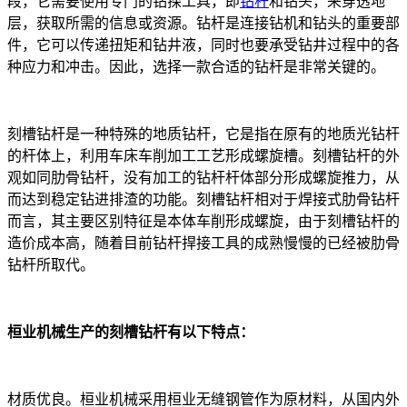
段，它需要使用专门的钻探工具，即
钻杆
和钻头，来穿透地
层，获取所需的信息或资源。钻杆是连接钻机和钻头的重要部
件，它可以传递扭矩和钻井液，同时也要承受钻井过程中的各
种应力和冲击。因此，选择一款合适的钻杆是非常关键的。
刻槽钻杆是一种特殊的地质钻杆，它是指在原有的地质光钻杆
的杆体上，利用车床车削加工工艺形成螺旋槽。刻槽钻杆的外
观如同肋骨钻杆，没有加工的钻杆杆体部分形成螺旋推力，从
而达到稳定钻进排渣的功能。刻槽钻杆相对于焊接式肋骨钻杆
而言，其主要区别特征是本体车削形成螺旋，由于刻槽钻杆的
造价成本高，随着目前钻杆捍接工具的成熟慢慢的已经被肋骨
钻杆所取代。
桓业机械生产的刻槽钻杆有以下特点：
材质优良。桓业机械采用桓业无缝钢管作为原材料，从国内外