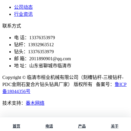
公司动态
行业资讯
联系方式
电 话：13376353979
钻杆：13932963512
钻头：13376353979
邮 箱：2011890901@qq.com
地 址：山东省聊城市临清市
Copyright © 临清市桓业机械有限公司（刻槽钻杆-三棱钻杆-
PDC金刚石复合片钻头钻具厂家） 版权所有 备案号：
鲁ICP
备18044356号
技术支持：
番木网络
首页
电话
产品
关于