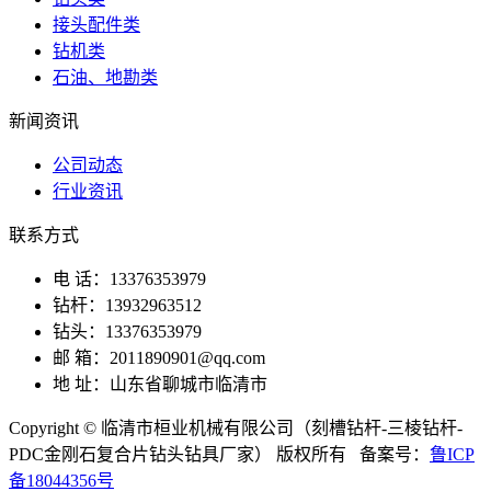
接头配件类
钻机类
石油、地勘类
新闻资讯
公司动态
行业资讯
联系方式
电 话：13376353979
钻杆：13932963512
钻头：13376353979
邮 箱：2011890901@qq.com
地 址：山东省聊城市临清市
Copyright © 临清市桓业机械有限公司（刻槽钻杆-三棱钻杆-
PDC金刚石复合片钻头钻具厂家） 版权所有 备案号：
鲁ICP
备18044356号