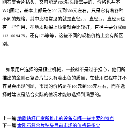
刚石复合片钻头，又可能是
钻头所需要的，价格也并不
PDC
WQ固定，基本上都是在
元到
元左右，只是它有着各种
200
300
不同的规格，其中比较常见的就是直径
，直径
，直径
也
28
32
30
有一些作用，在地质勘探上质量就会比较好，直径主要分成
98
，还有
等等，这些不同的规格价格上会有所区
113 100 94 75
173
别。
如果用户选择的是桓业机械，一般就不是过于担心，他们所
推出的金刚石复合片钻头有着出色的质量，在使用过程中并不
容易会出现问题，市场的价格是在
元到
元左右，而在选
100
500
择时建议是结合实际的情况才能够选择到满意的。
上一篇
地质钻杆厂家所推出的设备有哪一些主要的特点
下一篇
金刚石复合片钻头目前市场的价格是多少