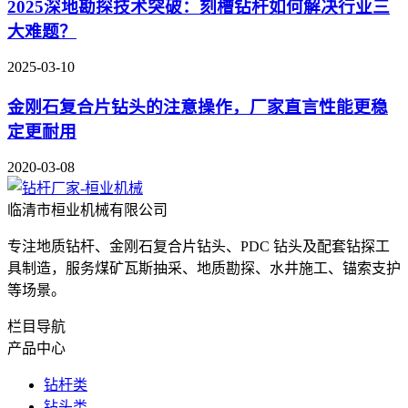
2025深地勘探技术突破：刻槽钻杆如何解决行业三
大难题？
2025-03-10
金刚石复合片钻头的注意操作，厂家直言性能更稳
定更耐用
2020-03-08
临清市桓业机械有限公司
专注地质钻杆、金刚石复合片钻头、PDC 钻头及配套钻探工
具制造，服务煤矿瓦斯抽采、地质勘探、水井施工、锚索支护
等场景。
栏目导航
产品中心
钻杆类
钻头类