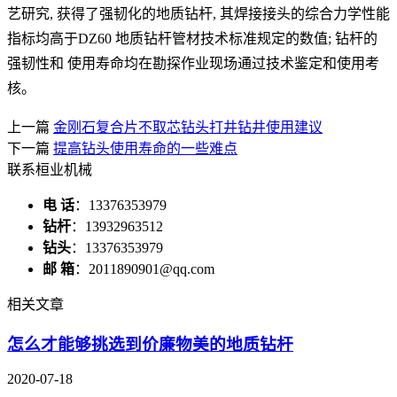
艺研究, 获得了强韧化的地质钻杆, 其焊接接头的综合力学性能
指标均高于DZ60 地质钻杆管材技术标准规定的数值; 钻杆的
强韧性和 使用寿命均在勘探作业现场通过技术鉴定和使用考
核。
上一篇
金刚石复合片不取芯钻头打井钻井使用建议
下一篇
提高钻头使用寿命的一些难点
联系桓业机械
电 话
：13376353979
钻杆
：13932963512
钻头
：13376353979
邮 箱
：2011890901@qq.com
相关文章
怎么才能够挑选到价廉物美的地质钻杆
2020-07-18