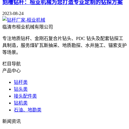
刻槽钻杆：桓业机械为您打造专业定制的钻探方案
2023-08-24
临清市桓业机械有限公司
专注地质钻杆、金刚石复合片钻头、PDC 钻头及配套钻探工
具制造，服务煤矿瓦斯抽采、地质勘探、水井施工、锚索支护
等场景。
栏目导航
产品中心
钻杆类
钻头类
接头配件类
钻机类
石油、地勘类
新闻资讯