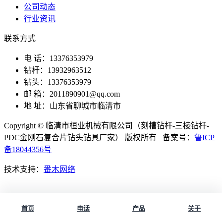
公司动态
行业资讯
联系方式
电 话：13376353979
钻杆：13932963512
钻头：13376353979
邮 箱：2011890901@qq.com
地 址：山东省聊城市临清市
Copyright © 临清市桓业机械有限公司（刻槽钻杆-三棱钻杆-
PDC金刚石复合片钻头钻具厂家） 版权所有 备案号：
鲁ICP
备18044356号
技术支持：
番木网络
首页
电话
产品
关于