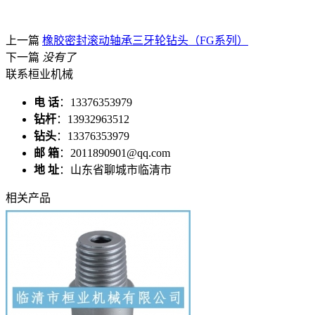
上一篇
橡胶密封滚动轴承三牙轮钻头（FG系列）
下一篇
没有了
联系桓业机械
电 话
：13376353979
钻杆
：13932963512
钻头
：13376353979
邮 箱
：2011890901@qq.com
地 址
：山东省聊城市临清市
相关产品