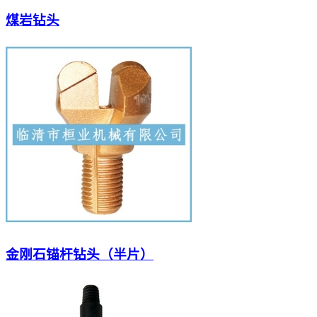
煤岩钻头
金刚石锚杆钻头（半片）